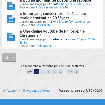
Bug au moment de poster une réponse
s
u
o
Dernier message par
Toto2
«
lun. 23 févr. 2026, 0:27
a
m
u
Publié dans
Fonctionnement du site
g
e
v
e
s
e
N
Important, consécration à Jésus par
s
a
o
Marie débutant ce 20 février
a
u
u
g
Dernier message par
Rémi
«
jeu. 19 févr. 2026, 21:26
m
v
e
Publié dans
Spiritualité
e
e
s
a
N
Une chaine youtube de Philosophie
s
u
o
Chrétienne ?
a
m
u
g
Dernier message par
e
nicolascroix
«
sam. 24 janv. 2026,
v
e
13:14
s
e
Publié dans
s
Philosophie
a
a
u
g
m
e
e
s
s
La recherche a retourné plus de 1000 résultats
a
g
1
2
3
4
5
…
67
e
Suivant
Page
1
sur
67
Accueil
Accueil du forum
Fuseau horaire sur
UTC+02:00