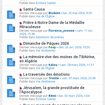
g
e
e
Publié dans
Écriture Sainte
e
s
a
s
u
N
Santa Causa
a
m
o
Dernier message par
Bisdent
«
lun. 25 mai 2026, 9:29
g
e
u
Publié dans
Vie de l'Église
e
s
v
s
e
N
Prière à Notre Dame de la Médaille
a
a
o
Miraculeuse
g
u
u
e
Dernier message par
florence_yvonne
«
sam. 11 avr.
m
v
2026, 15:48
e
e
Publié dans
Intentions de prières
s
a
s
u
N
Dimanche de Pâques 2026
a
m
o
Dernier message par
Foxy
«
dim. 05 avr. 2026, 10:35
g
e
u
Publié dans
Vie chrétienne
e
s
v
s
e
N
La mémoire vive des moines de Tibhirine,
a
a
o
en Algérie
g
u
u
e
Dernier message par
Kalou
«
sam. 28 mars 2026, 11:31
m
v
Publié dans
Vie de l'Église
e
e
s
a
N
La traversée des émotions
s
u
o
Dernier message par
Trinité
«
sam. 07 mars 2026, 23:49
a
m
u
Publié dans
Vie chrétienne
g
e
v
e
s
e
N
Jérusalem, la grande prostituée de
s
a
o
l'Apocalypse
a
u
u
g
Dernier message par
Rémi
«
lun. 02 mars 2026, 3:04
m
v
e
Publié dans
Écriture Sainte
e
e
s
a
N