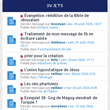
h
Sujets
e
N
Évangelion: réédition de la Bible de
o
r
Jérusalem
u
Dernier message par
mosnyan
«
jeu. 06 août 2026, 14:37
v
Publié dans
Écriture Sainte
e
a
N
Traitement de mon message de 5h en
u
o
écriture sainte
m
u
Dernier message par
e
Ombiace
«
sam. 01 août 2026,
v
10:27
s
e
Publié dans
s
Fonctionnement du site
a
a
u
N
prier pour la création.
g
m
o
e
Dernier message par
ihila
«
sam. 20 juin 2026, 17:17
e
u
Publié dans
Intentions de prières
s
v
s
e
N
L'union hypostatique de Jésus
a
a
o
Dernier message par
veilleur
«
lun. 08 juin 2026, 9:33
g
u
u
Publié dans
Théologie
e
m
v
e
e
N
Les néo pharisiens
s
a
o
Dernier message par
veilleur
«
mar. 02 juin 2026, 8:49
s
u
u
Publié dans
Vie de l'Église
a
m
v
g
e
e
N
Ezequiel 38- Gog de Magog viendrait de
e
s
a
o
Turquie ?
s
u
u
Dernier message par
morpheus
«
lun. 25 mai 2026,
a
m
v
17:11