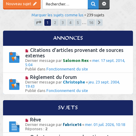
Nouveau sujet
h
e
Marquer les sujets comme lus
• 239 sujets
1
2
3
4
5
…
16
r
Suivant
Page
1
sur
16
Annonces
Citations d'articles provenant de sources
externes
Dernier message par
Salomon Rex
«
mer. 17 sept. 2014,
5:04
Publié dans
Fonctionnement du site
Règlement du forum
Dernier message par
Christophe
«
jeu. 23 sept. 2004,
19:43
Publié dans
Fonctionnement du site
Sujets
Rêve
Dernier message par
fabrice16
«
mer. 01 juil. 2026, 10:18
Réponses :
2