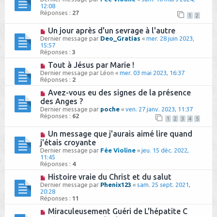
12:08
Réponses :
27
1
2
Un jour après d'un sevrage à l'autre
Dernier message par
Deo_Gratias
«
mer. 28 juin 2023,
15:57
Réponses :
3
Tout à Jésus par Marie !
Dernier message par
Léon
«
mer. 03 mai 2023, 16:37
Réponses :
2
Avez-vous eu des signes de la présence
des Anges ?
Dernier message par
poche
«
ven. 27 janv. 2023, 11:37
Réponses :
62
1
2
3
4
5
Un message que j'aurais aimé lire quand
j'étais croyante
Dernier message par
Fée Violine
«
jeu. 15 déc. 2022,
11:45
Réponses :
4
Histoire vraie du Christ et du salut
Dernier message par
Phenix123
«
sam. 25 sept. 2021,
20:28
Réponses :
11
Miraculeusement Guéri de L'hépatite C