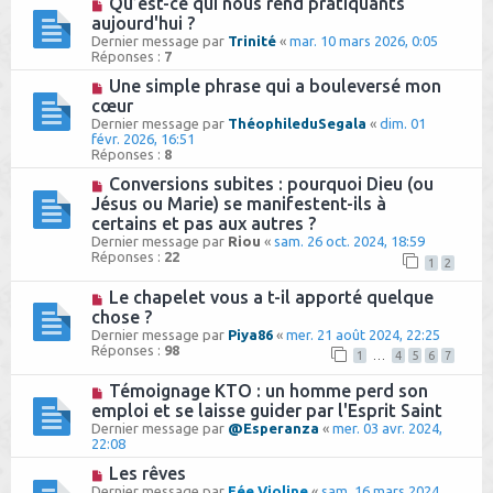
Qu’est-ce qui nous rend pratiquants
aujourd'hui ?
Dernier message par
Trinité
«
mar. 10 mars 2026, 0:05
Réponses :
7
Une simple phrase qui a bouleversé mon
cœur
Dernier message par
ThéophileduSegala
«
dim. 01
févr. 2026, 16:51
Réponses :
8
Conversions subites : pourquoi Dieu (ou
Jésus ou Marie) se manifestent-ils à
certains et pas aux autres ?
Dernier message par
Riou
«
sam. 26 oct. 2024, 18:59
Réponses :
22
1
2
Le chapelet vous a t-il apporté quelque
chose ?
Dernier message par
Piya86
«
mer. 21 août 2024, 22:25
Réponses :
98
1
…
4
5
6
7
Témoignage KTO : un homme perd son
emploi et se laisse guider par l'Esprit Saint
Dernier message par
@Esperanza
«
mer. 03 avr. 2024,
22:08
Les rêves
Dernier message par
Fée Violine
«
sam. 16 mars 2024,