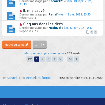
Dernier message par
Phenix123
«
sam. 18 sept. 2021,
21:13
IL m'a sauvé
Dernier message par
Relief
«
lun. 12 avr. 2021, 23:53
Réponses :
3
Cinq ans dans les cités
Dernier message par
NathDel
«
lun. 12 avr. 2021, 0:42
Réponses :
15
1
2
Nouveau sujet
Marquer les sujets comme lus
• 239 sujets
1
2
3
4
5
…
16
Suivant
Page
1
sur
16
Accueil
Accueil du forum
Fuseau horaire sur
UTC+02:00