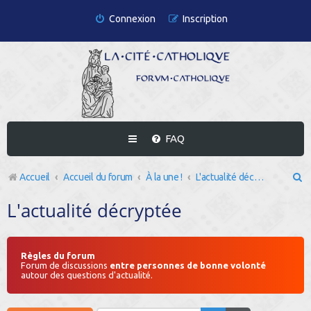
Connexion
Inscription
FAQ
R
Accueil
Accueil du forum
À la une !
L'actualité décryptée
e
L'actualité décryptée
c
h
Règles du forum
e
Forum de discussions
entre personnes de bonne volonté
autour des questions d'actualité.
r
c