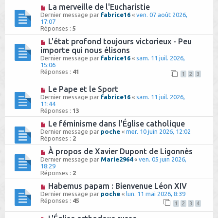
La merveille de l'Eucharistie
Dernier message par
fabrice16
«
ven. 07 août 2026,
17:07
Réponses :
5
L'état profond toujours victorieux - Peu
importe qui nous élisons
Dernier message par
fabrice16
«
sam. 11 juil. 2026,
15:06
Réponses :
41
1
2
3
Le Pape et le Sport
Dernier message par
fabrice16
«
sam. 11 juil. 2026,
11:44
Réponses :
13
Le féminisme dans l'Église catholique
Dernier message par
poche
«
mer. 10 juin 2026, 12:02
Réponses :
2
À propos de Xavier Dupont de Ligonnès
Dernier message par
Marie2964
«
ven. 05 juin 2026,
18:29
Réponses :
2
Habemus papam : Bienvenue Léon XIV
Dernier message par
poche
«
lun. 11 mai 2026, 8:39
Réponses :
45
1
2
3
4