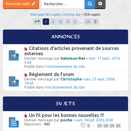
Nouveau sujet
h
e
Marquer les sujets comme lus
• 356 sujets
1
2
3
4
5
…
24
r
Suivant
Page
1
sur
24
Annonces
Citations d'articles provenant de sources
externes
Dernier message par
Salomon Rex
«
mer. 17 sept. 2014,
5:04
Publié dans
Fonctionnement du site
Règlement du forum
Dernier message par
Christophe
«
jeu. 23 sept. 2004,
19:43
Publié dans
Fonctionnement du site
Sujets
Un fil pour les bonnes nouvelles !!!
Dernier message par
poche
«
sam. 04 juil. 2026, 8:58
Réponses :
440
1
…
27
28
29
30