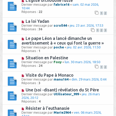
L'Église orthodoxe russe
Dernier message par
fabrice16
«
sam. 02 mai 2026,
10:44
Réponses :
22
1
2
La loi Yadan
Dernier message par
scroll44
«
jeu. 23 avr. 2026, 17:53
Réponses :
36
1
2
3
Le pape Léon a lancé dimanche un
avertissement à « ceux qui font la guerre »
Dernier message par
poche
«
jeu. 02 avr. 2026, 11:50
Réponses :
1
Situation en Palestine
Dernier message par
Foxy
«
lun. 30 mars 2026, 18:50
Réponses :
24
1
2
Visite du Pape à Monaco
Dernier message par
manu164
«
dim. 29 mars 2026, 0:44
Réponses :
3
Une (soi -disant) révélation du St Père
Dernier message par
Utilisateur_999
«
jeu. 26 mars
2026, 20:12
Réponses :
4
Résister à l'euthanasie
Dernier message par
Marie2964
«
ven. 06 mars 2026,
17:11